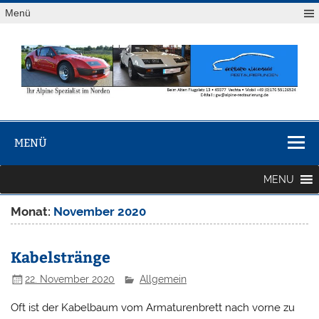
Zum
Menü
Inhalt
springen
Renault
Gerhard Waldmann Restaurierungen • Beim Alten Flugplatz
Alpine
13 • 49377 Vechta • Mobil 0176.55126524
MENÜ
Restaurierung
MENU
Monat:
November 2020
Kabelstränge
22. November 2020
Allgemein
Oft ist der Kabelbaum vom Armaturenbrett nach vorne zu