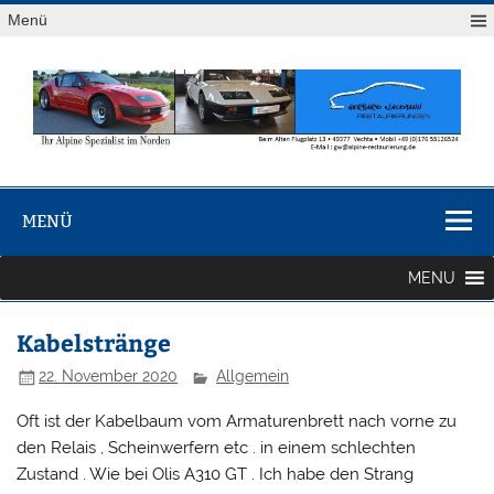
Zum
Menü
Inhalt
springen
Renault
Gerhard Waldmann Restaurierungen • Beim Alten Flugplatz
Alpine
13 • 49377 Vechta • Mobil 0176.55126524
MENÜ
Restaurierung
MENU
Kabelstränge
22. November 2020
Allgemein
Oft ist der Kabelbaum vom Armaturenbrett nach vorne zu
den Relais , Scheinwerfern etc . in einem schlechten
Zustand . Wie bei Olis A310 GT . Ich habe den Strang