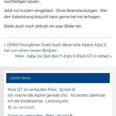
nachfertigen lassen .
Jetzt vor kurzem eingebaut . Ohne Beanstandungen . Wer
den Kabelstrang braucht kann gerne bei mir anfragen .
Stelle auch noch zeitnah ein paar Bilder ein .
Beitragsnavigation
« DMAX Youngtimer Duell Auch diese tolle Alpine A310 S
hat nun einen neuen Besitzer .
Moin , habe zur Zeit drei !!! A310 S (Pack GT) in Arbeit »
Letzte News
Pack GT zu verkaufen Preis : 35.000 €
Ich mache die Alpine gerade chic . Als erstes überhole
ich die Vorderachse . Lenkung etc.
30. April 2026
Günni zu verkaufen . Preis : 35.000 €